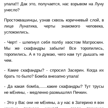
упала!!! Дак это, получается, нас взрывом на Луну
унесло?
Простоквашинцы, узнав сквозь коричневый слой, в
лице Лунатика, черты знакомого человека,
успокоились.
- Черт! - шлепнул себя полбу хвостом Матроскин.
Мы же скафандры забыли! Все торопились,
торопились. А я то думаю, чего нам тут дышать не
чем.
- Какие скафандры? - спросил Засерин. Когда их
брать то было? Бомба внезапно упала!
- Да какая бомба,......какие скафандры? Тут трусы
не мЕняны, - медленно размышлял Печкин.
- Это у Вас они не мЕняны, а у нас в Затерино я вон