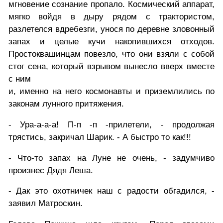
мгновение сознание пропало. Космический аппарат,
мягко войдя в дыру рядом с трактористом,
разлетелся вдребезги, унося по деревне зловонный
запах и целые кучи накопившихся отходов.
Простоквашинцам повезло, что они взяли с собой
стог сена, который взрывом вынесло вверх вместе
с ним
и, именно на него космонавты и приземлились по
законам лунного притяжения.
- Ура-а-а-а! П-п -п -прилетели, - продолжая
трястись, закричал Шарик. - А быстро то как!!!
- Что-то запах на Луне не очень, - задумчиво
произнес Дядя Леша.
- Дак это охотничек наш с радости обгадился, -
заявил Матроскин.