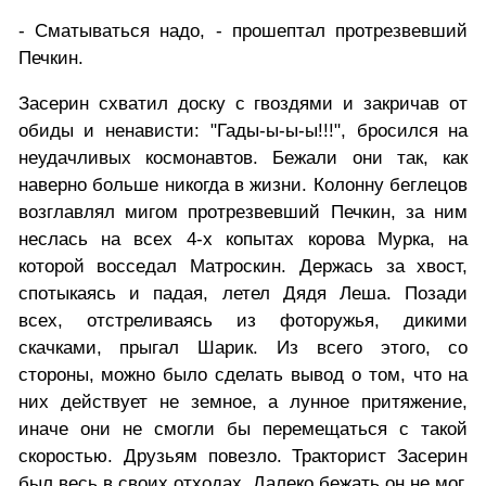
- Сматываться надо, - прошептал протрезвевший
Печкин.
Засерин схватил доску с гвоздями и закричав от
обиды и ненависти: "Гады-ы-ы-ы!!!", бросился на
неудачливых космонавтов. Бежали они так, как
наверно больше никогда в жизни. Колонну беглецов
возглавлял мигом протрезвевший Печкин, за ним
неслась на всех 4-х копытах корова Мурка, на
которой восседал Матроскин. Держась за хвост,
спотыкаясь и падая, летел Дядя Леша. Позади
всех, отстреливаясь из фоторужья, дикими
скачками, прыгал Шарик. Из всего этого, со
стороны, можно было сделать вывод о том, что на
них действует не земное, а лунное притяжение,
иначе они не смогли бы перемещаться с такой
скоростью. Друзьям повезло. Тракторист Засерин
был весь в своих отходах. Далеко бежать он не мог,