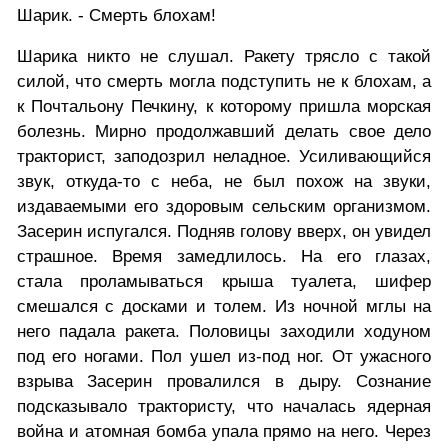
Шарик. - Смерть блохам!
Шарика никто не слушал. Ракету трясло с такой
силой, что смерть могла подступить не к блохам, а
к Почтальону Печкину, к которому пришла морская
болезнь. Мирно продолжавший делать свое дело
тракторист, заподозрил неладное. Усиливающийся
звук, откуда-то с неба, не был похож на звуки,
издаваемыми его здоровым сельским организмом.
Засерин испугался. Подняв голову вверх, он увидел
страшное. Время замедлилось. На его глазах,
стала проламываться крыша туалета, шифер
смешался с досками и толем. Из ночной мглы на
него падала ракета. Половицы заходили ходуном
под его ногами. Пол ушел из-под ног. От ужасного
взрыва Засерин провалился в дыру. Сознание
подсказывало трактористу, что началась ядерная
война и атомная бомба упала прямо на него. Через