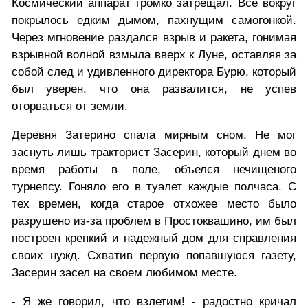
Космический аппарат громко затрещал. Все вокруг
покрылось едким дымом, пахнущим самогонкой.
Через мгновение раздался взрыв и ракета, гонимая
взрывной волной взмыла вверх к Луне, оставляя за
собой след и удивленного директора Бурю, который
был уверен, что она развалится, не успев
оторваться от земли.
Деревня Затерино спала мирным сном. Не мог
заснуть лишь тракторист Засерин, который днем во
время работы в поле, объелся нечищеного
турнепсу. Гоняло его в туалет каждые полчаса. С
тех времен, когда старое отхожее место было
разрушено из-за проблем в Простоквашино, им был
построен крепкий и надежный дом для справления
своих нужд. Схватив первую попавшуюся газету,
Засерин засел на своем любимом месте.
- Я же говорил, что взлетим! - радостно кричал