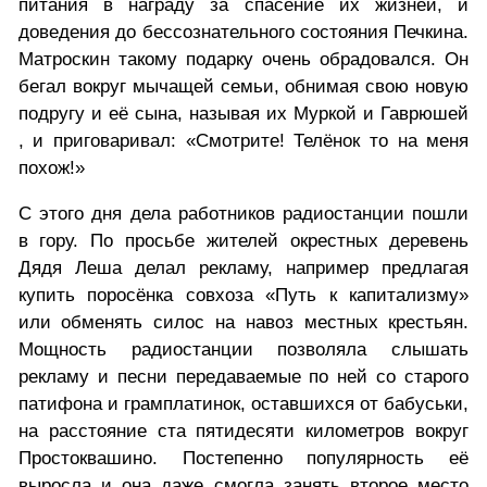
питания в награду за спасение их жизней, и
доведения до бессознательного состояния Печкина.
Матроскин такому подарку очень обрадовался. Он
бегал вокруг мычащей семьи, обнимая свою новую
подругу и её сына, называя их Муркой и Гаврюшей
, и приговаривал: «Смотрите! Телёнок то на меня
похож!»
С этого дня дела работников радиостанции пошли
в гору. По просьбе жителей окрестных деревень
Дядя Леша делал рекламу, например предлагая
купить поросёнка совхоза «Путь к капитализму»
или обменять силос на навоз местных крестьян.
Мощность радиостанции позволяла слышать
рекламу и песни передаваемые по ней со старого
патифона и грамплатинок, оставшихся от бабуськи,
на расстояние ста пятидесяти километров вокруг
Простоквашино. Постепенно популярность её
выросла и она даже смогла занять второе место