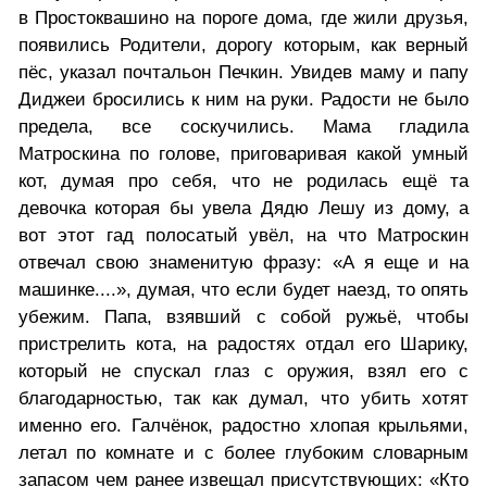
в Простоквашино на пороге дома, где жили друзья,
появились Родители, дорогу которым, как верный
пёс, указал почтальон Печкин. Увидев маму и папу
Диджеи бросились к ним на руки. Радости не было
предела, все соскучились. Мама гладила
Матроскина по голове, приговаривая какой умный
кот, думая про себя, что не родилась ещё та
девочка которая бы увела Дядю Лешу из дому, а
вот этот гад полосатый увёл, на что Матроскин
отвечал свою знаменитую фразу: «А я еще и на
машинке....», думая, что если будет наезд, то опять
убежим. Папа, взявший с собой ружьё, чтобы
пристрелить кота, на радостях отдал его Шарику,
который не спускал глаз с оружия, взял его с
благодарностью, так как думал, что убить хотят
именно его. Галчёнок, радостно хлопая крыльями,
летал по комнате и с более глубоким словарным
запасом чем ранее извещал присутствующих: «Кто